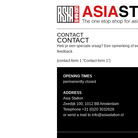
CONTACT
CONTACT
Heb je een speciale vraag? Een opmerking of een
feedback.
[contact-form 1 “Contact form 1”]
OPENING TIMES
permanently closed
ADDRESS
Asia Station
Zeedijk 100, 1012 BB Amsterdam
Telephone +31 (0)20 3032628
or send a mail to info@asiastation.nl