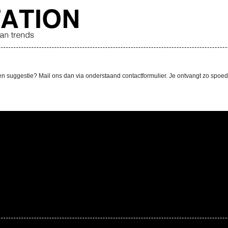
 suggestie? Mail ons dan via onderstaand contactformulier. Je ontvangt zo spoedig