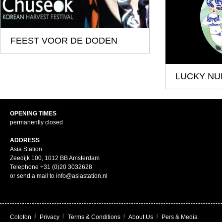
FEEST VOOR DE DODEN
LUCKY N
OPENING TIMES
permanently closed
ADDRESS
Asia Station
Zeedijk 100, 1012 BB Amsterdam
Telephone +31 (0)20 3032628
or send a mail to info@asiastation.nl
Colofon
|
Privacy
|
Terms & Conditions
|
About Us
|
Pers & Media