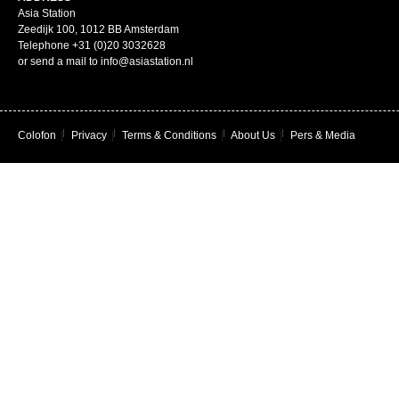
Asia Station
Zeedijk 100, 1012 BB Amsterdam
Telephone +31 (0)20 3032628
or send a mail to info@asiastation.nl
Colofon
|
Privacy
|
Terms & Conditions
|
About Us
|
Pers & Media