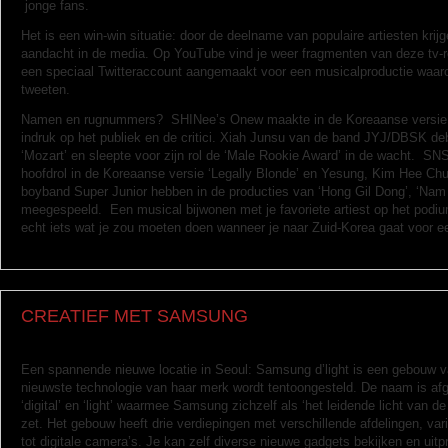
jonge fans.
Het is een win-win situatie: door de deelname van populaire artiesten krij
aandacht in de media. Op YouTube vind je weer fragmenten van deze tv-r
een speciaal Twitteraccount aangemaakt voor een musicalproductie waar
tweeten.
Namen en rugnummers? SHINee’s Onew maakte in de Koreaanse versie v
indruk op het publiek en de critici. Xiah Junsu van de band JYJ/DBSK deb
‘Mozart’ en sleepte voor zijn rol de ‘Male Rookie Award’ in de wacht. SN
hoofdrol in de Koreaanse versie ‘Legally Blonde’ en Yesung, Kim Hee Ch
boyband Super Junior hebben in de producties van ‘Hong Gil Dong’, ‘Na
meegespeeld. Een musical bijwonen met je favoriete artiest op het podium 
echt iets wat je zou moeten doen wanneer je naar Zuid-Korea gaat voor ee
CREATIEF MET SAMSUNG
Een spannende nieuwe locatie in Seoul: Samsung d’light is een gebouw
nieuwste technologie van haar merk wordt tentoongesteld. De naam is af
‘digital’ en ‘light’ waarmee Samsung zichzelf als ‘het leidende licht van de
zet. Het gebouw heeft drie verdiepingen met verschillende afdelingen, va
tot digitale camera’s. Je kan zelf diverse nieuwe gadgets bekijken en uit