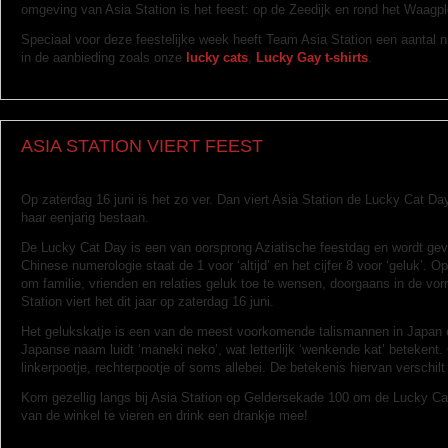
omgeving van Asia Station is het feest: op de Zeedijk en rond het Waagpl
Speciaal voor deze feestelijke week heeft Team Asia Station een aantal 
in de aanbieding zoals onze
lucky cats
,
Lucky Gay t-shirts
.
ASIA STATION VIERT FEEST
Op zaterdag 16 juni is het zo ver. Dan viert Asia Station de Lucky Cat Day.
haar eenjarig bestaan.
De Lucky Cat Day is een van oorsprong Aziatische feestdag en wordt gevi
Chinese numerologie staat de 1 voor ‘altijd’ en het cijfer 8 voor ‘geluk’. 
om familie, vrienden en relaties geluk toe te wensen, doorgaans in de vo
Station viert het dit jaar op zaterdag 16 juni.
Het gelukskatje is een van de meest voorkomende talismannen in Japan e
Japanse naam luidt ‘maneki neko’, wat letterlijk ‘wenkende kat’ betekent.
linkerpootje, rechterpootje of soms allebei. De betekenis hiervan verschilt 
Kom gezellig langs bij Asia Station op Geldersekade 100 om de Lucky Ca
van de winkel te vieren en drink een drankje mee!