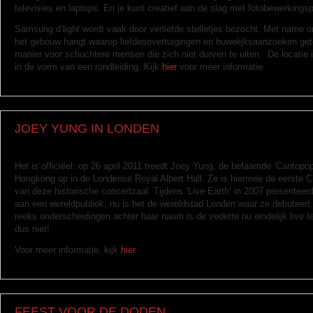
televisies en laptops. En je kunt creatief aan de slag met fotobewerking
Samsung d’light
wordt vaak door verliefde stelletjes bezocht. Met name o
het gebouw hangt waarop liefdesovertuigingen en huwelijksaanzoeken get
manier voor schuchtere mensen die zich niet durven te uiten. De locatie is
in de vorm van een rondleiding. Kijk
hier
voor meer informatie.
JOEY YUNG IN LONDEN
Het is officiëel: op 26 april 2011 treedt Joey Yung, de befaamde ‘Cantopop
Hongkong op in de Londense Royal Albert Hall. Ze is hiermee de eerste C
van deze historische concertzaal. Tijdens ‘Live Earth’ in 2007 presenteer
aan een wereldpubliek, nu is het de wereldstad Londen waar ze debuteert
reeks onderscheidingen achter haar naam is de vedette nu eindelijk live 
dus niet!
Voor meer informatie, kijk
hier
.
FEEST VOOR DE DODEN