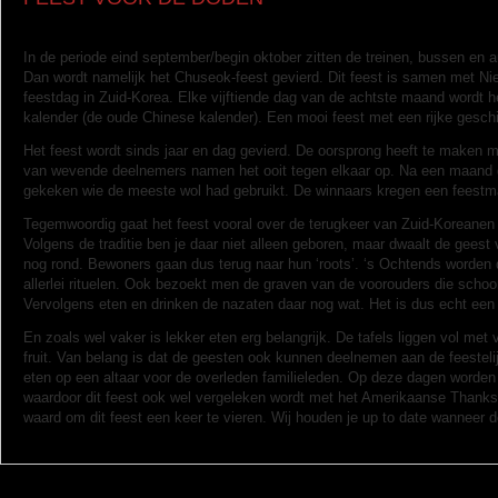
In de periode eind september/begin oktober zitten de treinen, bussen en a
Dan wordt namelijk het Chuseok-feest gevierd. Dit feest is samen met Nie
feestdag in Zuid-Korea. Elke vijftiende dag van de achtste maand wordt h
kalender (de oude Chinese kalender). Een mooi feest met een rijke gesch
Het feest wordt sinds jaar en dag gevierd. De oorsprong heeft te maken 
van wevende deelnemers namen het ooit tegen elkaar op. Na een maand 
gekeken wie de meeste wol had gebruikt. De winnaars kregen een feest
Tegemwoordig gaat het feest vooral over de terugkeer van Zuid-Koreanen 
Volgens de traditie ben je daar niet alleen geboren, maar dwaalt de geest
nog rond. Bewoners gaan dus terug naar hun ‘roots’. ‘s Ochtends worden
allerlei rituelen. Ook bezoekt men de graven van de voorouders die sch
Vervolgens eten en drinken de nazaten daar nog wat. Het is dus echt een 
En zoals wel vaker is lekker eten erg belangrijk. De tafels liggen vol met v
fruit. Van belang is dat de geesten ook kunnen deelnemen aan de feestel
eten op een altaar voor de overleden familieleden. Op deze dagen worde
waardoor dit feest ook wel vergeleken wordt met het Amerikaanse Thanksg
waard om dit feest een keer te vieren. Wij houden je up to date wanneer 