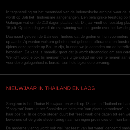
In tegenstelling tot het merendeel van de Indonesische archipel waar de 
wordt op Bali het Hindoeisme aangehangen. Een belangrijke feestdag op het
Galungan wat om de 210 dagen plaatsvindt. Dit jaar vindt de feestdag pla
16 juli. Op deze dag wordt de overwinning van het goede over het kwade 
Daarnaast geloven de Balinese Hindoes dat de goden en hun voorouders 
op aarde. Zij worden welkom geheten met gebeden, offerandes en feesten.
tijdens deze periode op Bali te zijn, kunnen we je aanraden om de betref
bezoeken. De kans is namelijk groot dat je wordt uitgenodigd om een ce
Wellicht word je ook bij mensen thuis uitgenodigd om deel te nemen aan e
voor deze gelegenheid is bereid. Een hele bijzondere ervaring.
NIEUWJAAR IN THAILAND EN LAOS
Songkran is het Thaise Nieuwjaar en wordt op 13 april in Thailand en Lao
‘Songkran’ komt uit het Sanskriet en betekent ‘van plaats veranderen’. In 
haar positie. In de grote steden duurt het feest vaak drie dagen tot een 
bewoners uit de grote steden terug naar hun eigen provincies om hun fami
De moderne viering wordt ook wel ‘het feest van het water’ genoemd omd