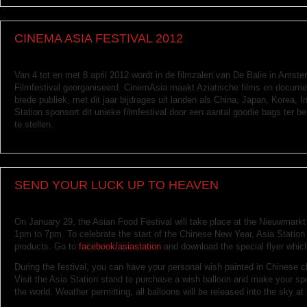
CINEMA ASIA FESTIVAL 2012
Van 4 tot en met 8 april 2012 wordt in de filmzalen van De Balie in Ams
Filmfestival georganiseerd. CinemAsia maakt Aziatische films en documen
brede publiek, met dit jaar bijdrages uit landen als China, Japan, Korea, I
Station sponsort dit unieke filmfestival door een aantal goodie bags ter b
te stellen.
SEND YOUR LUCK UP TO HEAVEN
On January 29, the Asian Food Festival will take place at the Nieuwmark
1pm to 7pm. To celebrate the start of the Chinese New Year, Asia Station 
products. Go to
facebook/asiastation
and download the special flyer whic
During the festival, you can have your personal wish painted in Chinese c
Visit the Asia Station stand to purchase a wish balloon and make your sp
the world. Weather permitting, all balloons will be released into the sky at