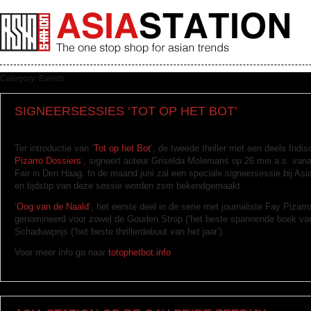
Category: Events
SIGNEERSESSIES ‘TOT OP HET BOT’
Ter introductie van ‘
Tot op het Bot
‘, de tweede thriller met een deels Indisc
Pizarro Dossiers
‘, signeert auteur Griselda Molemans op 26 mei a.s. van
Fair in Den Haag. In de maand juni zal een speciale signeersessie bij As
en tijdstip van deze sessie worden zsm bekendgemaakt.
‘
Oog van de Naald
‘, het eerste deel in de serie met journaliste Fay Pizarro
genomineerd voor zowel de Gouden Strop (‘het beste spannende boek van 
Schaduwprijs (‘het beste thrillerdebuut van het jaar’).
Voor meer info ga naar
totophetbot.info