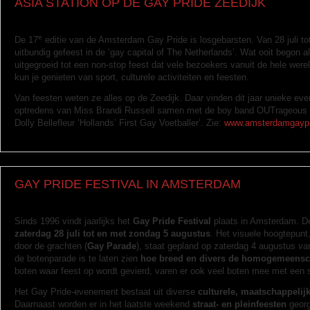
ASIA STATION OP DE GAY PRIDE ZEEDIJK
e
De 17
editie van de Amsterdam Gay Pride is losgebarsten. Van 28 juli to
uitbundig gefeest in de ‘gay capital of The Netherlands’. Wat ooit begon 
uitgegroeid tot een non-stop feest dat vele bezoekers vanuit de hele wereld
kun je genieten van sport, culturele activiteiten en feesten.
Van feesten weten ze alles op de Zeedijk. Daar vinden dit jaar unieke ev
optredens van Miss Brandi Russell samen met de boy band OUTrageous e
Dolly Bellefleur ‘Hollands’ First Gay Voetballer’. Zie:
www.amsterdamgaypr
GAY PRIDE FESTIVAL IN AMSTERDAM
Sinds 1996 vindt jaarlijks het
Gay Pride Festival
plaats in Amsterdam. D
zaterdag 28 juli tot en met zondag 5 augustus
. Het visuele hoogtepunt,
door de grachten (
Gay Parade
), staat gepland op zaterdag 4 augustus van
de botenparade is te laten zien
hoe breed en divers de homogemeensc
boten waar feest op wordt gevierd, varen er ook veel boten mee met een 
Het Gay Pride-evenement bestaat uit diverse
culturele, maatschappelijk
Daarnaast worden er in het laatste weekend
straat- en pleinfeesten
georg