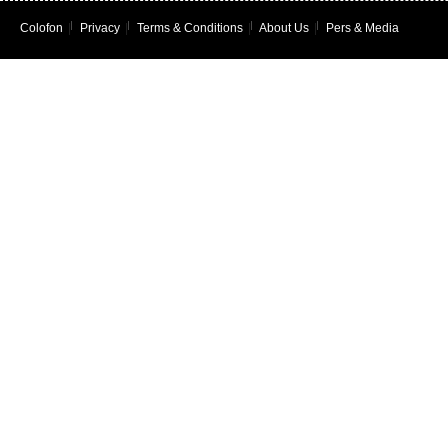
Colofon
|
Privacy
|
Terms & Conditions
|
About Us
|
Pers & Media