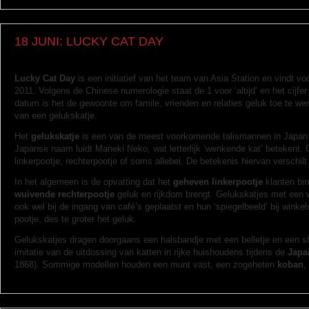
18 JUNI: LUCKY CAT DAY
Lucky Cat Day
is een initiatief van het team van Asia Station en vindt voo
2011. Volgens de Chinese numerologie staat de 1 voor ‘altijd’ en het cijfer
datum is het de gewoonte om famile, vrienden en relaties geluk toe te w
van een gelukskatje.
Het
gelukskatje
is een van de meest voorkomende talismannen in Japan 
Japanse naam luidt Maneki Neko, wat letterlijk ‘wenkende kat’ betekent. 
linkerpootje, rechterpootje of soms allebei. De betekenis hiervan verschilt 
In het algemeen is de opvatting dat het
geheven linkerpootje
klanten bin
wuivende rechterpootje
geluk en rijkdom brengt. Gelukskatjes met een 
ook wel bij de ingang van café’s geplaatst en hun ‘spiegelbeeld’ bij wink
pootje, des te groter het geluk.
Gelukskatjes dragen doorgaans een halsbandje met een belletje en een s
imitatie van de uitdossing van katten in rijke huishoudens tijdens de
Japa
1868). Sommige modellen houden een munt vast, een zogeheten
koban
,