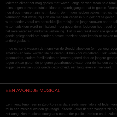
iedereen elkaar nat mag gooien met water. Langs de weg staan hele fami
tuinslangen en waterpistolen klaar om voorbijgangers nat te gooien. Voor
nog droge mensen zijn het mikpunt. Sommigen hebben bakjes met wit m
vermengd met water) bij zich om mensen vegen in hun gezicht te geven.
witte poeder vooral om aantrekkelijke meisjes en jonge vrouwen aan te ra
witte huidskleur wordt in Thailand mooi gevonden). Iedereen heeft veel lol
het vele water een welkome verkoeling. Het is een feest voor alle generat
goede gelegenheid om zonder al teveel toezicht nader kennis te maken me
andere geslacht.
In de ochtend wassen de monniken de Boeddhabeelden (om genoeg regen v
smeken) en vaak worden kleine dieren uit hun kooi vrijgelaten. Ook word
grootouders, oudere familieleden en leraren geëerd door de jongere gene
tegen elkaar gieten de jongeren geparfumeerd water over de handen van de
krijgen ze wensen voor goede gezondheid, een lang leven en welvaart.
EEN AVONDJE MUSICAL
Een nieuw fenomeen in Zuid-Korea is dat steeds meer ‘idols’ of leden van
rol in een musical worden gevraagd. Steeds vaker richten zangers zich 
zet aangezien musicals doorgaans een ander publiek trekken en de zalen