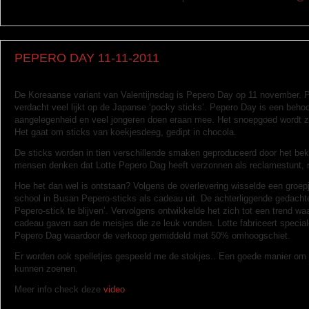
PEPERO DAY 11-11-2011
De Koreaanse variant van Valentijnsdag is Pepero Day op 11 november. 
verdacht veel lijkt op de Japanse ‘pocky sticks’. Pepero Day is een beho
aangelegenheid en veel jongeren doen eraan mee. Het snoepgoed wordt z
Het gaat om sticks van koekjesdeeg, gedipt in chocola.
De sticks worden in tien verschillende smaken geproduceerd door het be
mensen denken dat Lotte Pepero Dag heeft verzonnen als reclamestunt, 
Hoe het dan wel is ontstaan? Volgens de overlevering wisselde een groep
school in Busan Pepero-sticks als cadeau uit. De achterliggende gedacht
Pepero-stick te blijven’. Vervolgens ontwikkelde het zich tot een trend wa
cadeau gaven aan de meisjes die ze leuk vonden. Lotte fabriceert specia
Pepero Dag waardoor de verkoop gemiddeld met 50% omhoogschiet.
Er worden ook spelletjes gespeeld me de stokjes.. Een goede manier om j
kunnen zoenen.
Meer info check deze
video