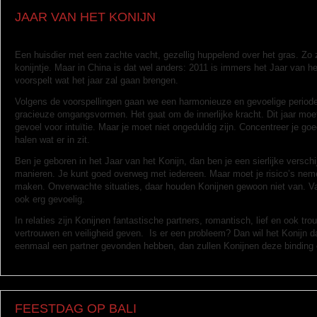
JAAR VAN HET KONIJN
Een huisdier met een zachte vacht, gezellig huppelend over het gras. Zo 
konijntje. Maar in China is dat wel anders: 2011 is immers het Jaar van he
voorspelt wat het jaar zal gaan brengen.
Volgens de voorspellingen gaan we een harmonieuze en gevoelige period
gracieuze omgangsvormen. Het gaat om de innerlijke kracht. Dit jaar moet
gevoel voor intuïtie. Maar je moet niet ongeduldig zijn. Concentreer je goed,
halen wat er in zit.
Ben je geboren in het Jaar van het Konijn, dan ben je een sierlijke versch
manieren. Je kunt goed overweg met iedereen. Maar moet je risico’s neme
maken. Onverwachte situaties, daar houden Konijnen gewoon niet van. Va
ook erg gevoelig.
In relaties zijn Konijnen fantastische partners, romantisch, lief en ook tr
vertrouwen en veiligheid geven. Is er een probleem? Dan wil het Konijn da
eenmaal een partner gevonden hebben, dan zullen Konijnen deze binding 
FEESTDAG OP BALI