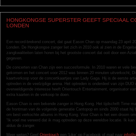
HONGKONGSE SUPERSTER GEEFT SPECIAAL C
LONDEN
Een record-brekend concert, dat gaat Eason Chan op maandag 23 april 20
Londen. De Hongkongse zanger liet zich in 2010 ook al zien in de Engelse
zangkwaliteiten laten horen bij het grootste concert dat ooit door een Aziat
gegeven.
De concerten van Chan zijn een succesformule. In 2010 waren er vele b
gekomen en het concert voor 2012 was binnen 20 minuten uitverkocht, Dit
kaartverkoop voor de concertkaartjes van Lady Gaga. Hij is de eerste arti
optreden in de veelzijdige arena. Het optreden is onderdeel van zijn DUO 
overweldigende interesse heeft Orientouch Entertainment, organisator va
extra kaarten in de verkoop te doen.
Eason Chan is een bekende zanger in Hong Kong. Het tijdschrift Time 
de frontman van de volgende generatie Cantopop en sinds 2000 staat hij b
om best verkochte albums in Hong Kong. Voor Chan is het een droom om 
“Ik voel me vereerd dat ik mag optreden op deze wereldse locatie. Ik kan
aldus de zanger.
Meer weten? Geef
Orientouch
een ‘Like’ op Facebook of mail naar
info@o