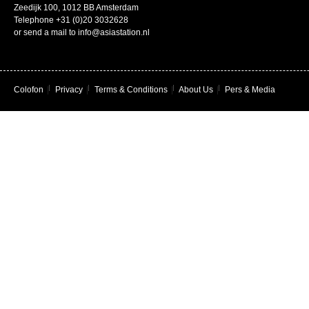
Zeedijk 100, 1012 BB Amsterdam
Telephone +31 (0)20 3032628
or send a mail to info@asiastation.nl
Colofon
|
Privacy
|
Terms & Conditions
|
About Us
|
Pers & Media