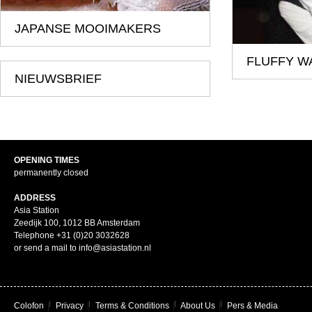
JAPANSE MOOIMAKERS
FLUFFY W
NIEUWSBRIEF
OPENING TIMES
permanently closed
ADDRESS
Asia Station
Zeedijk 100, 1012 BB Amsterdam
Telephone +31 (0)20 3032628
or send a mail to info@asiastation.nl
Colofon
|
Privacy
|
Terms & Conditions
|
About Us
|
Pers & Media