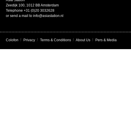
Asia Station
Zeedijk 100, 1012 BB Amsterdam
Telephone +31 (0)20 3032628
or send a mail to info@asiastation.nl
Colofon
|
Privacy
|
Terms & Conditions
|
About Us
|
Pers & Media