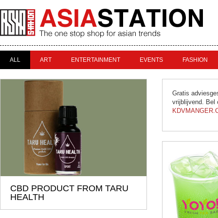
ALL
ART
ENTERTAINMENT
EVENTS
FASHION
Gratis adviesge
vrijblijvend. Bel
KDVMANGER.
CBD PRODUCT FROM TARU
HEALTH