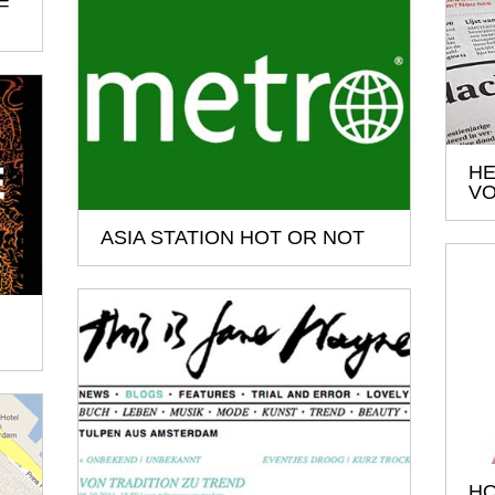
=
HE
VO
ASIA STATION HOT OR NOT
H