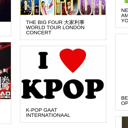
NE
AM
YO
THE BIG FOUR 大家利事
WORLD TOUR LONDON
CONCERT
BE
OP
K-POP GAAT
INTERNATIONAAL