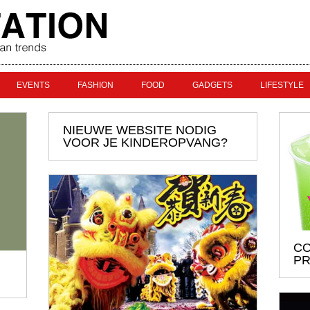
EVENTS
FASHION
FOOD
GADGETS
LIFESTYLE
NIEUWE WEBSITE NODIG
VOOR JE KINDEROPVANG?
CO
PR
U