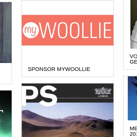
VO
G
SPONSOR MYWOOLLIE
ME
20