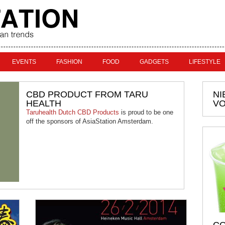
EVENTS
FASHION
FOOD
GADGETS
LIFESTYLE
CBD PRODUCT FROM TARU
NI
HEALTH
VO
Taruhealth Dutch CBD Products
is proud to be one
off the sponsors of AsiaStation Amsterdam.