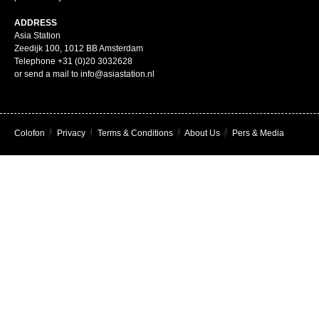
ADDRESS
Asia Station
Zeedijk 100, 1012 BB Amsterdam
Telephone +31 (0)20 3032628
or send a mail to info@asiastation.nl
Colofon
|
Privacy
|
Terms & Conditions
|
About Us
|
Pers & Media